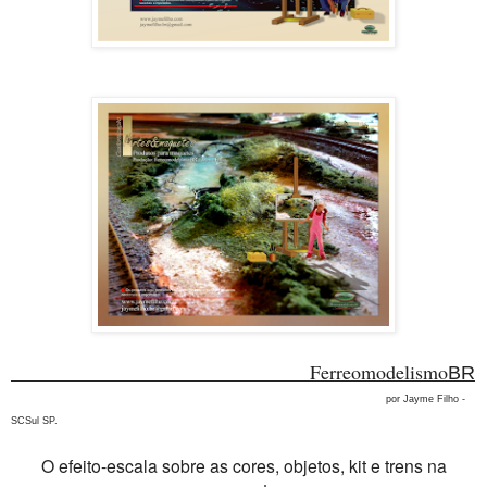
Ferreomodelismo
BR
por Jayme Filho -
SCSul SP.
O efeito-escala sobre as cores, objetos, kit e trens na