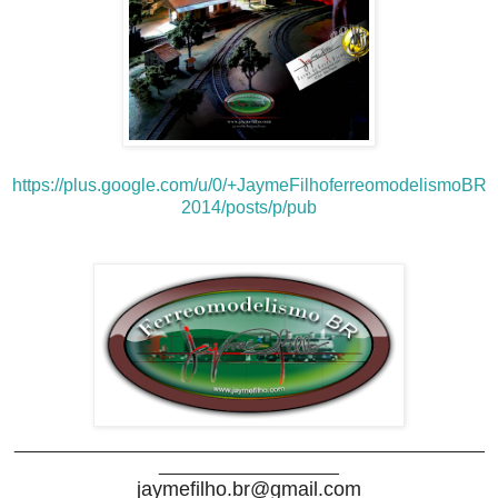
https://plus.google.com/u/0/+JaymeFilhoferreomodelismoBR
2014/posts/p/pub
_______________________________________________
__________________
jaymefilho.br@gmail.com