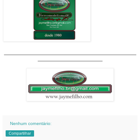
_______________________________________________
_______________________
Nenhum comentário:
Compartilhar