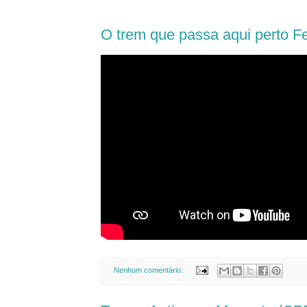
O trem que passa aqui perto 
Nenhum comentário: