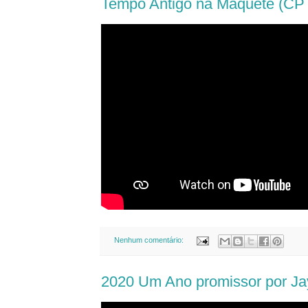
Tempo Antigo na Maquete (CPT
Nenhum comentário:
2020 Um Ano promissor por Ja