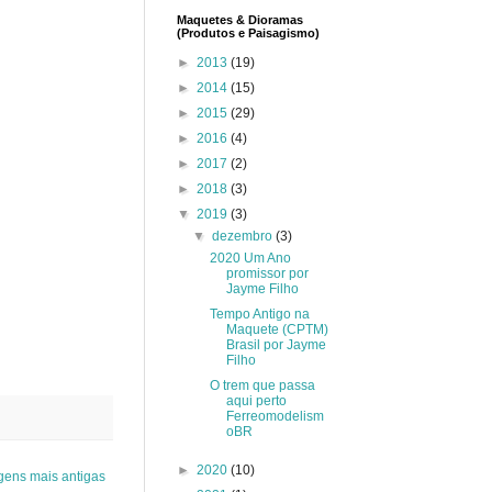
Maquetes & Dioramas
(Produtos e Paisagismo)
►
2013
(19)
►
2014
(15)
►
2015
(29)
►
2016
(4)
►
2017
(2)
►
2018
(3)
▼
2019
(3)
▼
dezembro
(3)
2020 Um Ano
promissor por
Jayme Filho
Tempo Antigo na
Maquete (CPTM)
Brasil por Jayme
Filho
O trem que passa
aqui perto
Ferreomodelism
oBR
►
2020
(10)
gens mais antigas