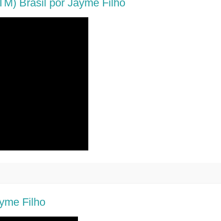
M) Brasil por Jayme Filho
yme Filho