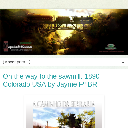
▼
On the way to the sawmill, 1890 -
Colorado USA by Jayme Fº BR