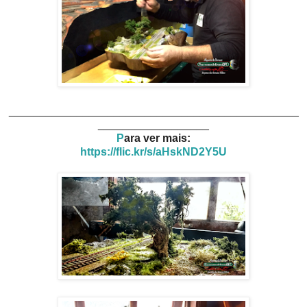
_______________________________________________
__________________
P
ara ver mais:
https://flic.kr/s/aHskND2Y5U