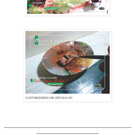
CUSTOMIZANDO UM VEÍCULO HO
_______________________________________________
_______________________