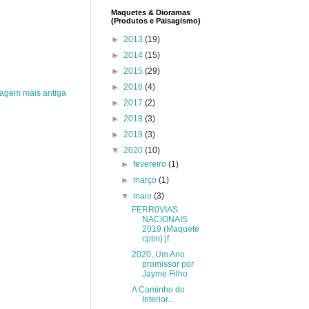
Maquetes & Dioramas
(Produtos e Paisagismo)
►
2013
(19)
►
2014
(15)
►
2015
(29)
►
2016
(4)
agem mais antiga
►
2017
(2)
►
2018
(3)
►
2019
(3)
▼
2020
(10)
►
fevereiro
(1)
►
março
(1)
▼
maio
(3)
FERR0VIAS
NACIONAIS
2019 (Maquete
cptm) jf
2020, Um Ano
promissor por
Jayme Filho
A Caminho do
Interior...